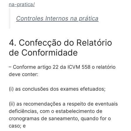
:
na-pratica/
Relatório
Controles Internos na prática
de
Controles
Internos
4. Confecção do Relatório
–
RCVM
de Conformidade
21
– Conforme artigo 22 da ICVM 558 o relatório
deve conter:
(i) as conclusões dos exames efetuados;
(ii) as recomendações a respeito de eventuais
deficiências, com o estabelecimento de
cronogramas de saneamento, quando for o
caso; e