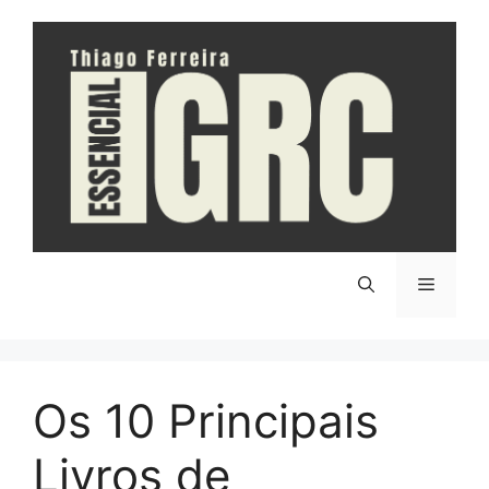
Pular
para
o
conteúdo
Menu
Os 10 Principais
Livros de