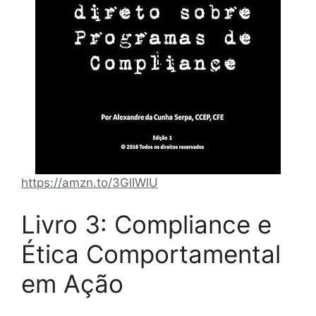
https://amzn.to/3GlIWlU
Livro 3: Compliance e
Ética Comportamental
em Ação